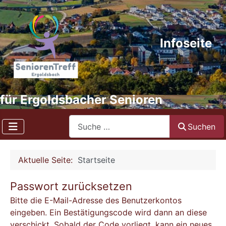
Infoseite
für Ergoldsbacher Senioren
Search
Suchen
Aktuelle Seite:
Startseite
Passwort zurücksetzen
Bitte die E-Mail-Adresse des Benutzerkontos
eingeben. Ein Bestätigungscode wird dann an diese
verschickt. Sobald der Code vorliegt, kann ein neues